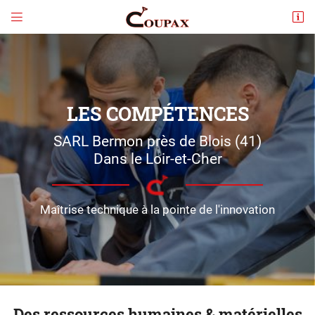


4 Route de Lancôme
41500 Mulsans, France
02 54 78 22 09
LES COMPÉTENCES
SARL Bermon près de Blois (41)
Dans le Loir-et-Cher
Maîtrise technique à la pointe de l'innovation
Adresse email de réception

En cochant cette case, vous consentez à recevoir nos propositions commerciales à
l'adresse email indiqué ci-dessus. Vous pouvez vous désinscrire à tout moment en
utilisant
le formulaire de désinscription
.
INSCRIPTION
Des ressources
humaines & matérielles