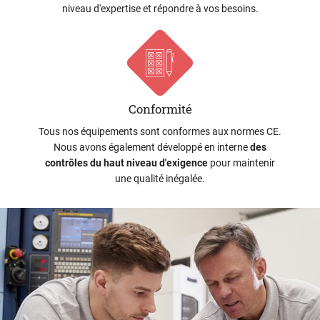
niveau d'expertise et répondre à vos besoins.
Une questio
Accueil
Conformité
Coupax
02 54 78 22 0
Tous nos équipements sont conformes aux normes CE.
ique de précision
Nous avons également développé en interne
des
contrôles du haut niveau d'exigence
pour maintenir
 compétences
une qualité inégalée.
Avis
Actualités
Restez infor
Contact
INSCRIPTION NEWS