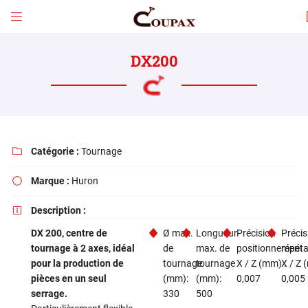

4 Route de Lancôme
41500 Mulsans, France
DX200
02 54 78 22 09
Catégorie :
Tournage

Marque :
Huron

Description :

Adresse email de réception

DX 200, centre de
Ø max.
Longueur
Précision
Précis
tournage à 2 axes, idéal
de
max. de
positionnement
répéta
En cochant cette case, vous consentez à recevoir nos propositions commerciales à l'adresse
email indiqué ci-dessus. Vous pouvez vous désinscrire à tout moment en utilisant
le formulaire
pour la production de
tournage
tournage
X / Z (mm) :
X / Z 
de désinscription
.
pièces en un seul
(mm):
(mm):
0,007
0,005
serrage.
330
500
INSCRIPTION