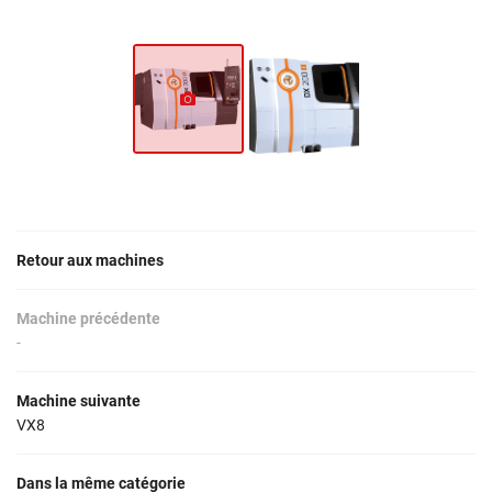
Une ques
Accueil
Coupax
02 54 78
Retour aux machines
ique de précision
 compétences
Machine précédente
-
Avis
Machine suivante
Actualités
Restez in
VX8
Contact
INSCRIPTION 
Dans la même catégorie